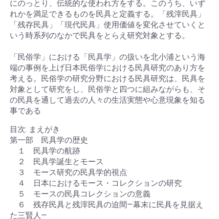
にのっとり、伝統的な使われ方をする。このうち、いず
れかを満足できるものを民具と定義する。「残滓民具」
「残存民具」「現代民具」使用価値を変化させていくと
いう時系列のなかで民具をとらえ研究対象とする。
「民俗学」における「民具学」の扱いを北小浦という海
端の事例を上げ日本民俗学における民具研究のあり方を
考える。民俗学の研究分野における民具研究は、民具を
対象として研究をし、民俗学と四つに組みながらも、そ
の民具を通して過去の人々の生活実態や心意現象を知る
事である
目次: まえがき
第一部 民具学の歴史
１ 民具学の航跡
２ 民具学誕生とモース
３ モース研究の民具学的視点
４ 日本におけるモース・コレクションの研究
５ モースの民具コレクションの意義
６ 残存民具と残滓民具の迫間―幕末に民具を見据え
た三賢人―