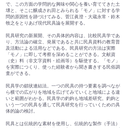
で、この方面の学問的な興味や関心を養い育ててきた土
壌と、そこに醸成され田とみられる「モノ」に対する学
問的原因性を跡づけてみる。菅江眞澄・大蔵永常・鈴木
牧之をとりあげ現代民具論を展開する。
民具研究の新展開、その具体的内容は、比較民具学であ
り、方法論の確立、発展であると共に民具資料の教育普
及活動による活用などである。民具研究の方法は実際
「モノ」に即して考察を深めることができる。文献資
（史）料（非文字資料・絵画等）を駆使する。「モノ」
を実際につくり、使った経験者から聞き書きする民俗調
査ができる。
民具学の鎖状連結法。一つの民具の持つ要素を調べなが
ら横での広がりを地域を広げてみていくと地域による違
いと範囲がわかる。民具学の釣鉤も地域差研究。釣鉤と
いう一つの民具を通して民具研究を行っていくための具
体的論の検討。
民具とは伝統的な素材を使用し、伝統的な製作（手法）