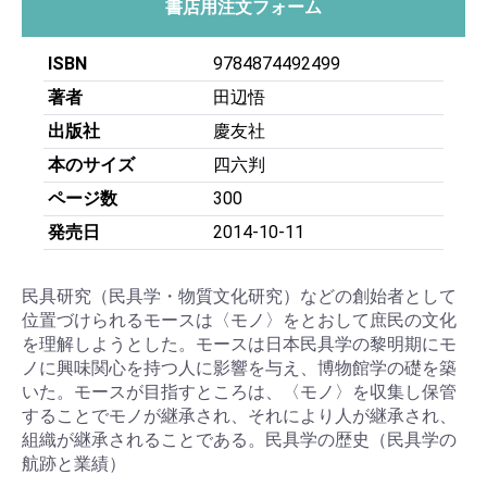
書店用注文フォーム
ISBN
9784874492499
著者
田辺悟
出版社
慶友社
本のサイズ
四六判
ページ数
300
発売日
2014-10-11
民具研究（民具学・物質文化研究）などの創始者として
位置づけられるモースは〈モノ〉をとおして庶民の文化
を理解しようとした。モースは日本民具学の黎明期にモ
ノに興味関心を持つ人に影響を与え、博物館学の礎を築
いた。モースが目指すところは、〈モノ〉を収集し保管
することでモノが継承され、それにより人が継承され、
組織が継承されることである。民具学の歴史（民具学の
航跡と業績）