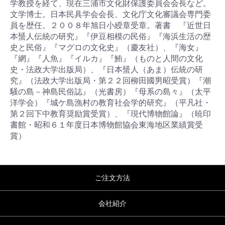
学教授を経て、現在三浦市文化財保護委員会会長など。
文学博士。日本民具学会会長、文化庁文化審議会専門委
員を歴任。２００８年旭日小綬章受章。著書 『近世日
本蜑人伝統の研究』『伊豆相模の民俗』『海浜生活の歴
史と民俗』『マグロの文化史』（慶友社）、『海女』
『網』『人魚』『イルカ』『鮪』（ものと人間の文化
史・法政大学出版局）、『日本蜑人（あま）伝統の研
究』（法政大学出版局・第２２回柳田國男昭受賞）『潮
騒の島－神島民俗誌』（光書房）『母系の島々』（太平
洋学会）『城ケ島漁村の教育社会学的研究』（平凡社・
第２回下中教育奨励賞受賞）、『現代博物館論』（暁印
書館・昭和６１年度日本博物館協会東海地区業績賞受
賞）
ご注文方法
会社紹介