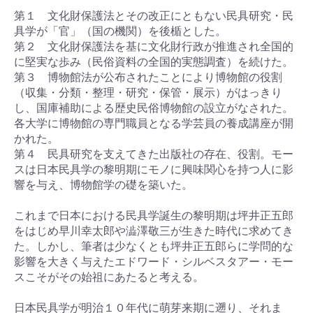
第１ 文化財保護法とその改正にともない民具研究・民
具学が「官」（国の機関）を後楯とした。
第２ 文化財保護法を基に文化財行政が推進され全国的
に堅実な歩み（民俗資料の全国的実態調査）を続けた。
第３ 博物館法が公布されたことにより博物館の役割
（収集・分類・整理・研究・保管・展示）がはっきり
し、国庫補助による歴史民俗博物館の設立がなされた。
各大学に博物館の専門職員となる学芸員の養成講座が開
かれた。
第４ 民具研究を支えてきた出版社の存在、役割。モー
スは日本民具学の黎明期にモノに興味関心を持つ人に影
響を与え、博物館学の礎を築いた。
これまで日本における民具学誕生の黎明期は坪井正五郎
をはじめ早川幸太郎や澁澤敬三が生きた時代に求めてき
た。しかし、筆者は少なくとも坪井正五郎らに学問的な
影響を大きく与えたエドワード・シルベスタアー・モー
スこそがその始祖にあたると考える。
日本民具学が明治１０年代に萌芽来期に遡り、それま