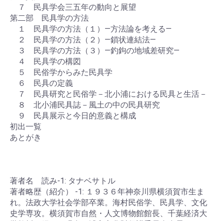
７ 民具学会三五年の動向と展望
第二部 民具学の方法
１ 民具学の方法（１）―方法論を考える―
２ 民具学の方法（２）―鎖状連結法―
３ 民具学の方法（３）―釣鉤の地域差研究―
４ 民具学の構図
５ 民俗学からみた民具学
６ 民具の定義
７ 民具研究と民俗学－北小浦における民具と生活－
８ 北小浦民具誌－風土の中の民具研究
９ 民具展示と今日的意義と構成
初出一覧
あとがき
著者名 読み-1: タナベサトル
著者略歴（紹介） -1: １９３６年神奈川県横須賀市生ま
れ。法政大学社会学部卒業。海村民俗学、民具学、文化
史学専攻。横須賀市自然・人文博物館館長、千葉経済大