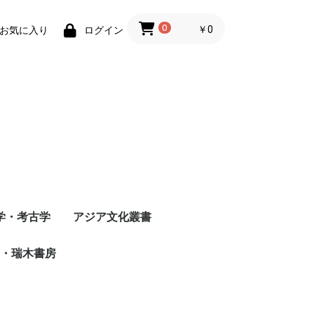
0
￥0
お気に入り
ログイン
学・考古学
アジア文化叢書
・瑞木書房