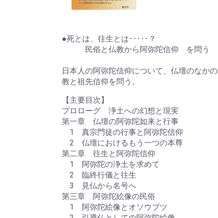
●死とは、往生とは･････？
民俗と仏教から阿弥陀信仰 を問う
日本人の阿弥陀信仰について、仏壇のなかの
教と祖先信仰を問う。
【主要目次】
プロローグ 浄土への幻想と現実
第一章 仏壇の阿弥陀如来と行事
1 真宗門徒の行事と阿弥陀信仰
2 仏壇におけるもう一つの本尊
第二章 往生と阿弥陀信仰
1 阿弥陀の浄土を求めて
2 臨終行儀と往生
3 見仏から名号へ
第三章 阿弥陀絵像の民俗
1 阿弥陀絵像とオソウブツ
2 引導仏としての阿弥陀絵像