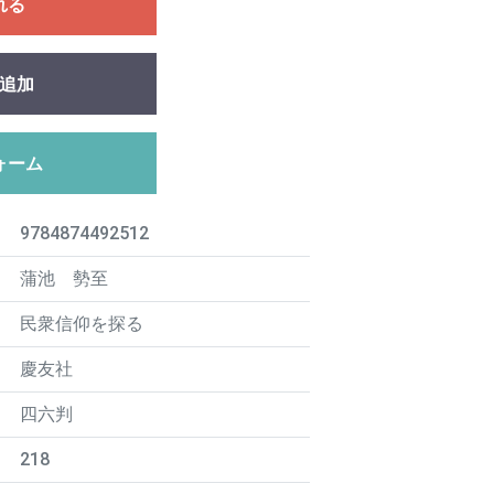
れる
追加
ォーム
9784874492512
蒲池 勢至
民衆信仰を探る
慶友社
四六判
218