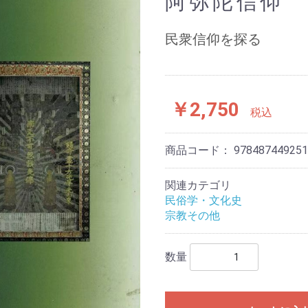
阿弥陀信仰
民衆信仰を探る
￥2,750
税込
商品コード：
978487449251
関連カテゴリ
民俗学・文化史
宗教その他
数量