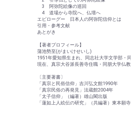
3 阿弥陀絵像の巡回
4 道場から寺院へ、仏壇へ
エピローグー 日本人の阿弥陀信仰とは
引用・参考文献
あとがき
【著者プロフィール】
蒲池勢至(がまいけせいし)
1951年愛知県生まれ、同志社大学文学部・
現在、真宗大谷派長善寺住職・同朋大学仏教
〔主要著書〕
「真宗と民俗信仰」吉川弘文館1990年
「真宗民俗の再発見」法蔵館2004年
「太子信仰」（編著）雄山閣出版
「蓮如上人絵伝の研究」（共編著）東本願寺